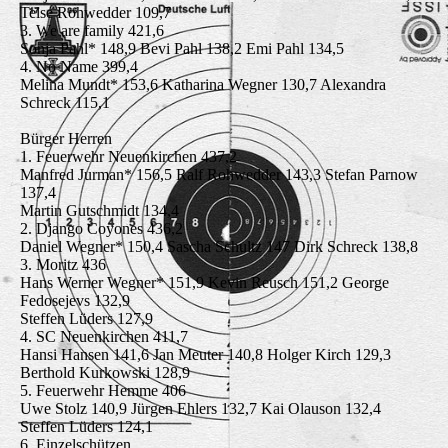
Telse Rohwedder 109,7
3. We are family 421,6
Sonja Pahl* 148,9 Bevi Pahl 138,2 Emi Pahl 134,5
4. No Name 399,4
Melina Mundt* 153,6 Katharina Wegner 130,7 Alexandra
Schreck 115,1
Bürger Herren
1. Feuerwehr Neuenkirchen 437,2
Manfred Jurman* 156,5 Ralf Rohwedder 143,3 Stefan Parnow
137,4
Martin Gutschmidt 134,4
2. Django Coyones 436,2
Daniel Wegner* 150,4 Sascha Schultz 147 Dirk Schreck 138,8
3. Moritz 436
Hans Werner Wegner* 151,9 Kevin Reusch 151,2 George
Fedosejevs 132,9
Steffen Lüders 127,9
4. SC Neuenkirchen 411,7
Hansi Hansen 141,6 Jan Meuter 140,8 Holger Kirch 129,3
Berthold Kurkowski 128,9
5. Feuerwehr Hemme 406
Uwe Stolz 140,9 Jürgen Ehlers 132,7 Kai Olauson 132,4
Steffen Lüders 124,1
6. Einzelschützen