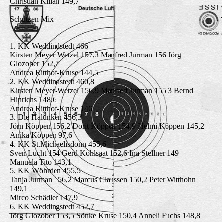
Christian Kilian 149,7
Schützen Mix
1. KK Weddindstedt 466
Kirsten Meyer-Wetzel 157,3 Manfred Jurman 156 Jörg
Glozober 152,7
Andrea Ritthof-Kruse 144,5
2. KK Weddindstedt 460,8
Kirsten Meyer-Wetzel 156,9 Manfred Jurman 155,3 Bernd
Hinrichs 148,6
Andrea Ritthof-Kruse 146
3. Die Halunken 456,3
Jörn Köppen 156,2 Dorit Köppen 154,9 Helmi Köppen 145,2
Anika Köppen 97,6
4. KK St.Michaelisdonn 455,6
Sven Lucht 154 Gerd Kohlsaat 152,6 Ina Stellner 149
Manuela Tito 143,1
5. KK Wöhrden 455,5
Tanja Jurman 156,2 Marcus Claussen 150,2 Peter Witthohn
149,1
Mirco Schädler 147,9
6. KK Weddingstedt 452,7
Jörg Glozober 153,5 Sönke Kruse 150,4 Anneli Fuchs 148,8