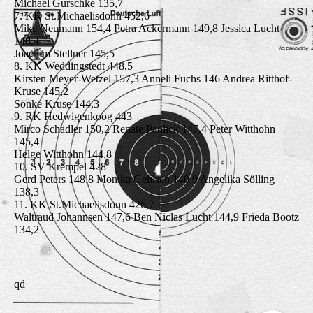
Michael Gurschke 135,7
7. KK St.Michaelisdonn 452,6
Mike Neumann 154,4 Petra Ackermann 149,8 Jessica Lucht
148,4
Joachim Stellner 145,5
8. KK Weddingstedt 448,5
Kirsten Meyer-Wetzel 157,3 Anneli Fuchs 146 Andrea Ritthof-
Kruse 145,2
Sönke Kruse 144,3
9. RK Hedwigenkoog 443
Mirco Schädler 150,2 Renate Paulick 147,4 Peter Witthohn
145,4
Helge Witthohn 144,8
10. SV Krempel 428
Gerd Peters 148,8 Monika Gehlsen 140,9 Angelika Sölling
138,3
11. KK St.Michaelisdonn 426,7
Waltraud Johannsen 147,6 Ben Niclas Lucht 144,9 Frieda Bootz
134,2
qd