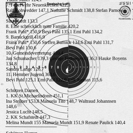
7. Feuerwehr Neuenkirchen 422,3
Ralf Rohwedder 147,1 Nathalie Schmidt 138,8 Stefan Parnow
136,4
Sina Hardt 133,1
8. Eine schrecklich nette Familie 420,2
Frank Pahl* 150,9 Bevi Pahl 135,1 Emi Pahl 134,2
9. Barnickgrill 416,9
Frank Pahl* 150,6 Steffen Barnick 134,6 Emi Pahl 131,7
Bevi Pahl 130,6
10. Gemeindevertretung 410,4
Jan Schumacher 139,3 George Fedosejevs 136,3 Hauke Boyens
134,8
Sandra Lange 126,7
11. Hemmer Jugend 363,6
Bevi Pahl 125,1 Emi Pahl 122,9 Erik Jurman 115,6
Schützen Damen
1. KK St.Michaelisdonn 451,1
Ina Stellner 153,8 Manuela Tito 148,7 Waltraud Johannsen
148,6
Jessica Lucht 148,5
2. KK Schafstedt 447,3
Melina Mundt 155 Manuela Mundt 151,9 Renate Paulick 140,4