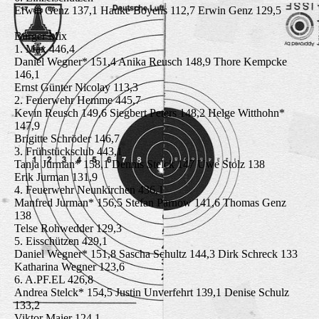
Erwin Genz 137,1 Hauke Boyens 112,7 Erwin Genz 129,5
Bürger Mix
1. Max 446,4
Daniel Wegner* 151,4 Anika Reusch 148,9 Thore Kempcke
146,1
Ernst Günter Nicolay 113,3
2. Feuerwehr Hemme 445,7
Kevin Reusch 149,6 Siegbert Peters 148,2 Helge Witthohn*
147,9
Brigitte Schröder 146,7
3. Frühstücksclub 443,1
Tanja Jurman* 158,1 Dennis Stelck 147 Uwe Stolz 138
Erik Jurman 131,9
4. Feuerwehr Neunkirchen 436,1
Manfred Jurman* 156,5 Stefan Parnow 141,6 Thomas Genz
138
Telse Rohwedder 129,3
5. Eisschützen 429,1
Daniel Wegner* 151,8 Sascha Schultz 144,3 Dirk Schreck 133
Katharina Wegner 123,6
6. A.PF.EL 426,8
Andrea Stelck* 154,5 Justin Unverfehrt 139,1 Denise Schulz
133,2
Viktor Maier 124,1