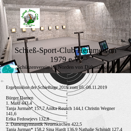
Schieß-Sport-Club Hemme von
1979 e.V.
Schützenverein im Norden von Dithmarschen
Ergebnisliste der Schießtage 2019 vom 05.-08.11.2019
Bürger Damen
1. Maxi 443,4
Tanja Jurman* 157,7 Anika Reusch 144,1 Christin Wegner
141,6
Erika Fedosejevs 132,8
2. Damengymnastik Neuenkirchen 422,5
Tanja Jurman* 158,2 Sina Hardt 136,9 Nathalie Schmidt 127,4