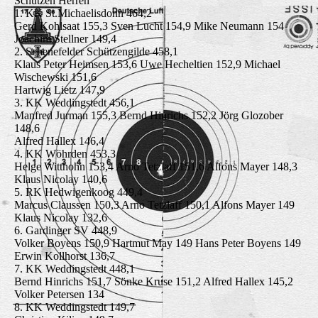
Schützen Herren
1. KK St.Michaelisdonn 464,2
Gerd Kohlsaat 155,3 Sven Lucht 154,9 Mike Neumann 154
Joachim Stellner 149,4
2. Schenefelder Schützengilde 458,1
Klaus Peter Heimsen 153,6 Uwe Hecheltien 152,9 Michael
Wischewski 151,6
Hartwig Lietz 147,9
3. KK Weddingstedt 456,1
Manfred Jurman 155,3 Bernd Hinrichs 152,2 Jörg Glozober
148,6
Alfred Hallex 146,4
4. KK Wöhrden 453,3
Helge Witthohn 153,4 Arno Tetzlaff 151,6 Alfons Mayer 148,3
Klaus Nicolay 140,6
5. RK Hedwigenkoog 449,4
Marcus Claussen 150,3 Arno Tetzlaff 150,1 Alfons Mayer 149
Klaus Nicolay 132,6
6. Gardinger SV 448,9
Volker Boyens 150,9 Hartmut May 149 Hans Peter Boyens 149
Erwin Kollhorst 136,7
7. KK Weddingstedt 448,1
Bernd Hinrichs 151,7 Sönke Kruse 151,2 Alfred Hallex 145,2
Volker Petersen 134
8. KK Weddingstedt 149,7